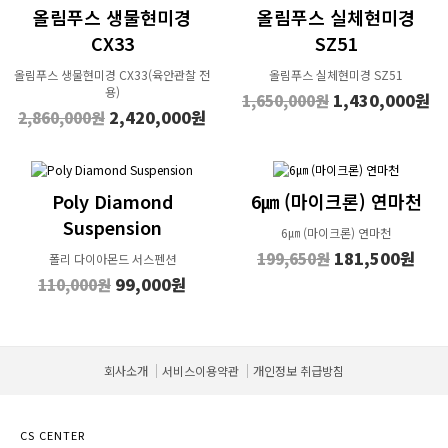
올림푸스 생물현미경
올림푸스 실체현미경
CX33
SZ51
올림푸스 생물현미경 CX33(육안관찰 전
올림푸스 실체현미경 SZ51
용)
1,430,000원
1,650,000원
2,420,000원
2,860,000원
Poly Diamond
6㎛ (마이크론) 연마천
Suspension
6㎛ (마이크론) 연마천
181,500원
199,650원
폴리 다이아몬드 서스펜션
99,000원
110,000원
회사소개
서비스이용약관
개인정보 취급방침
CS CENTER