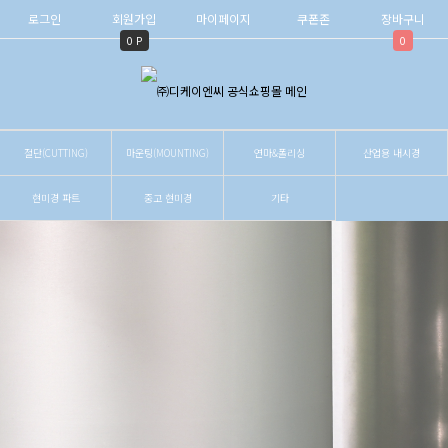
로그인
회원가입
마이페이지
쿠폰존
장바구니
0 P
0
절단(CUTTING)
마운팅(MOUNTING)
연마&폴리싱
산업용 내시경
현미경 파트
중고 현미경
기타