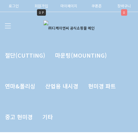
로그인
회원가입
마이페이지
쿠폰존
장바구니
0 P
0
절단(CUTTING)
마운팅(MOUNTING)
연마&폴리싱
산업용 내시경
현미경 파트
중고 현미경
기타