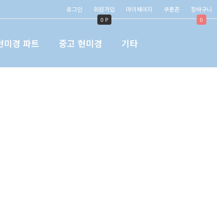
로그인
회원가입
마이페이지
쿠폰존
장바구니
0 P
0
현미경 파트
중고 현미경
기타