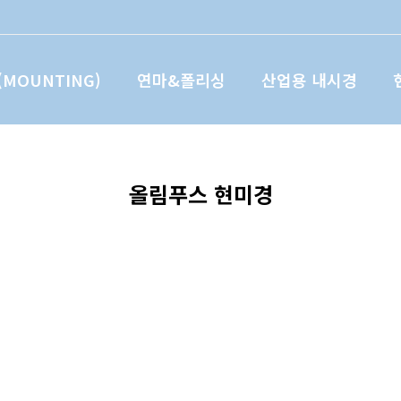
MOUNTING)
연마&폴리싱
산업용 내시경
올림푸스 현미경