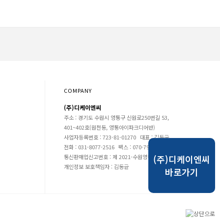
COMPANY
(주)디케이엔씨
주소 : 경기도 수원시 영통구 신원로250번길 53,
401~402호(원천동, 영통아이파크디어반)
사업자등록번호 : 723-81-01270
대표 : 김동균
전화 : 031-8077-2516
팩스 : 070-7966-2516
통신판매업신고번호 : 제 2021-수원영통-0540 호
(주)디케이엔씨
개인정보 보호책임자 : 김동균
바로가기